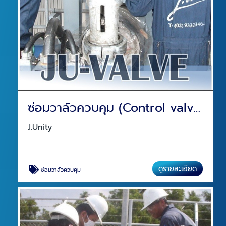
ซ่อมวาล์วควบคุม (Control valve repair)
J.Unity
ดูรายละเอียด
ซ่อมวาล์วควบคุม