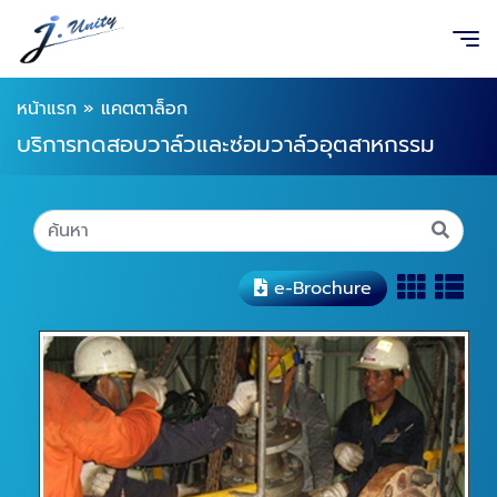
หน้าแรก
»
แคตตาล็อก
บริการทดสอบวาล์วและซ่อมวาล์วอุตสาหกรรม
e-Brochure