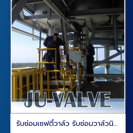
รับซ่อมเซฟตี้วาล์ว รับซ่อมวาล์วนิรภัย