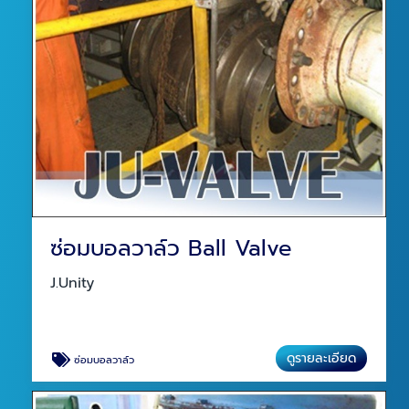
ซ่อมบอลวาล์ว Ball Valve
J.Unity
ดูรายละเอียด
ซ่อมบอลวาล์ว