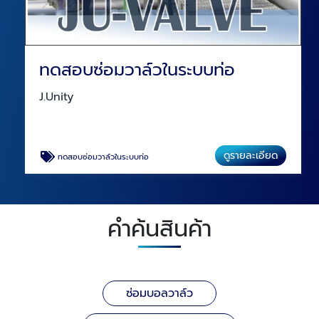
ทดสอบซ่อมวาล์วในระบบท่อ
J.Unity
ดูรายละเอียด
ทดสอบซ่อมวาล์วในระบบท่อ
คำค้นสินค้า
ซ่อมบอลวาล์ว