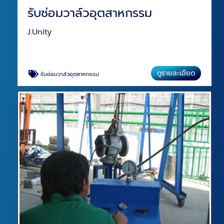
รับซ่อมวาล์วอุตสาหกรรม
J.Unity
ดูรายละเอียด
รับซ่อมวาล์วอุตสาหกรรม