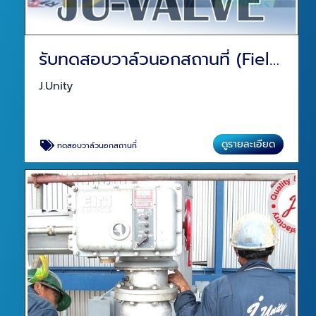
รับทดสอบวาล์วนอกสถานที่ (Field Test)
J.Unity
ดูรายละเอียด
ทดสอบวาล์วนอกสถานที่