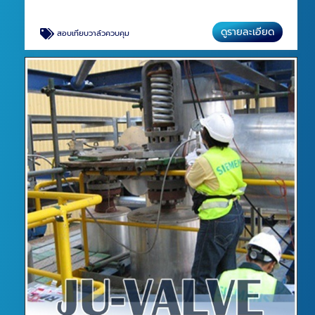
ดูรายละเอียด
สอบเทียบวาล์วควบคุม