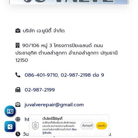
รับซ่อมวาร์วโรงงานอุตสาหกรรม
บริษัท เจ.ยูนิตี้ จำกัด
90/106 หมู่ 3 โครงการปิยะแลนด์ ถนน
ประชาอุทิศ ตำบลลำลูกกา อำเภอลำลูกกา ปทุมธานี
12150
086-401-9710
,
02-987-2198 ต่อ 9
02-987-2199
juvalverepair@gmail.com
https://ju-valve.yellowpages.co.th
เว็บไซต์นี้ใช้คุกกี้
เราใช้คุกกี้เพื่อเพิ่มประสิทธิภาพและ
ตั้งค่าคุกกี้
ยอมรับ
มอบประสบการณ์ความพึงพอใจ
ของท่านในการใช้งานเว็บไซต์
เรียน
วันจันทร์ - วันศุกร์ เวลา 08:00 - 17:00 น.
รู้เพิ่มเติม