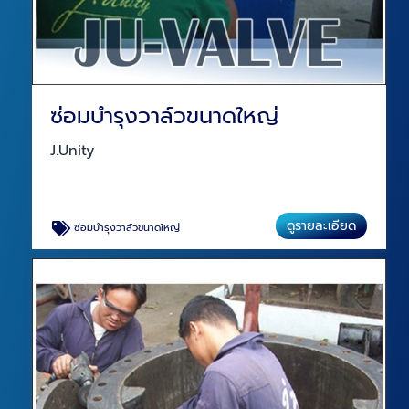
ซ่อมบำรุงวาล์วขนาดใหญ่
J.Unity
ดูรายละเอียด
ซ่อมบำรุงวาล์วขนาดใหญ่