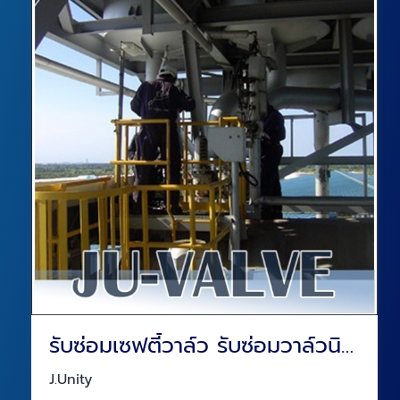
รับซ่อมเซฟตี้วาล์ว รับซ่อมวาล์วนิรภัย
J.Unity