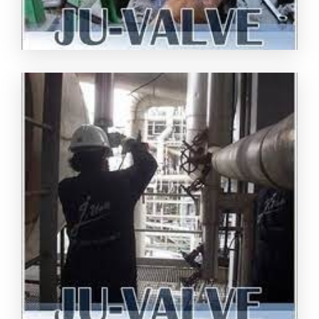
งานซ่อมบำรุงวาล์วอุตสาหกรรม