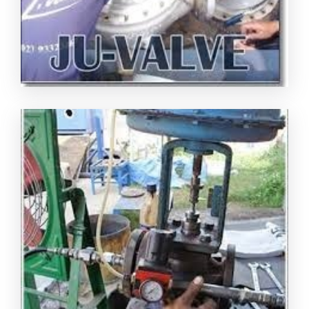
บริษัทซ่อมวาร์วอุตสาหกรรม